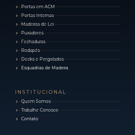
Portas em ACM
Portas Internas
Madeiras de Lei
Puxadores
Fechaduras
Rodapés
Decks e Pergolados
Esquadrias de Madeira
INSTITUCIONAL
Quem Somos
Trabalhe Conosco
Contato