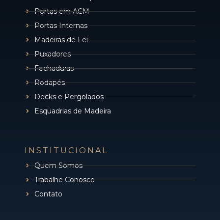
Portas em ACM
Portas Internas
Madeiras de Lei
Puxadores
Fechaduras
Rodapés
Decks e Pergolados
Esquadrias de Madeira
INSTITUCIONAL
Quem Somos
Trabalhe Conosco
Contato